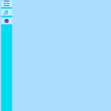
☲
♬
☻