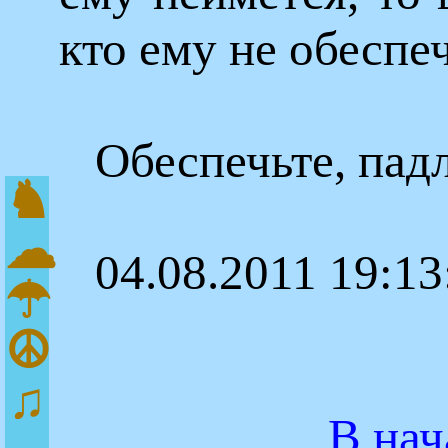
кто ему не обеспе
Обеспечьте, пад
♞
☁
04.08.2011 19:13
☂
☮
♫
В нач