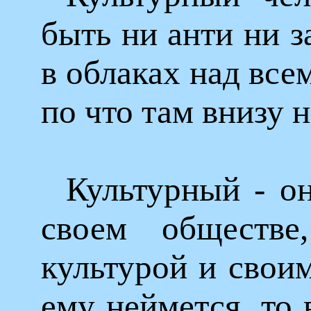
быть ни анти ни з
в облаках над все
по что там внизу 
Культурный - он
своем обществ
культурой и свои
ему неймется, то 