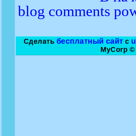
blog comments po
бесплатный сайт
Сделать
с
MyCorp ©