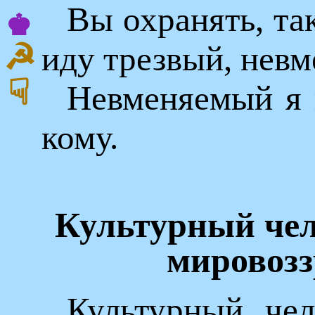
Вы охранять, та
♚
☭
иду трезвый, нев
☟
Невменяемый я 
кому.
Культурный чел
мировозз
Культурный че