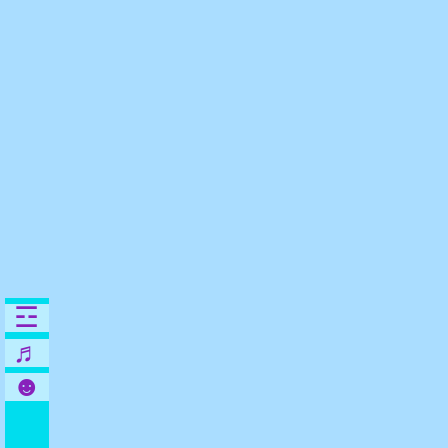
☲
♬
☻