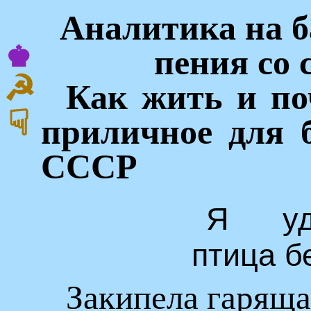
Аналитика на б
♚
пения со 
☭
Как жить и по
☟
приличное для 
СССР
Я уд
птица б
Закипела гаряща