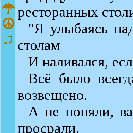
☂
ресторанных стол
☮
"Я улыбаясь па
♫
столам
И наливался, ес
Всё было всегд
возвещено.
А не поняли, в
просрали.