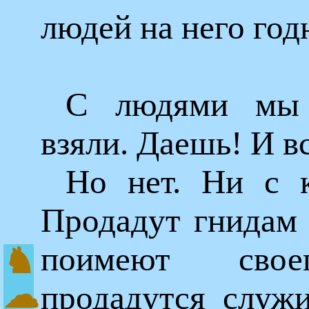
людей на него год
С людями мы 
взяли. Даешь! И вс
Но нет. Ни с к
Продадут гнидам 
поимеют свое
♞
☁
продадутся служи