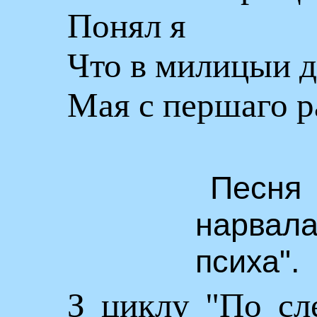
Понял я
Что в милицыи д
Мая с першаго р
Песня
нарва
психа".
З циклу "По сл