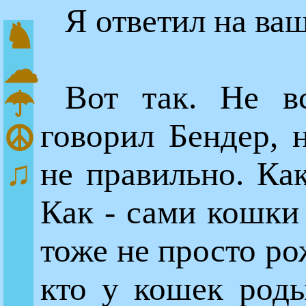
Я ответил на ва
♞
☁
Вот так. Не в
☂
говорил Бендер, н
☮
♫
не правильно. Как
Как - сами кошки
тоже не просто ро
кто у кошек роды