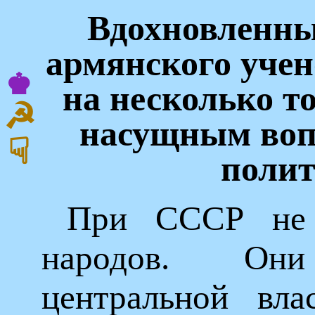
Вдохновленн
армянского учен
♚
на несколько т
☭
насущным вопр
☟
поли
При СССР не
народов. Они
центральной вла