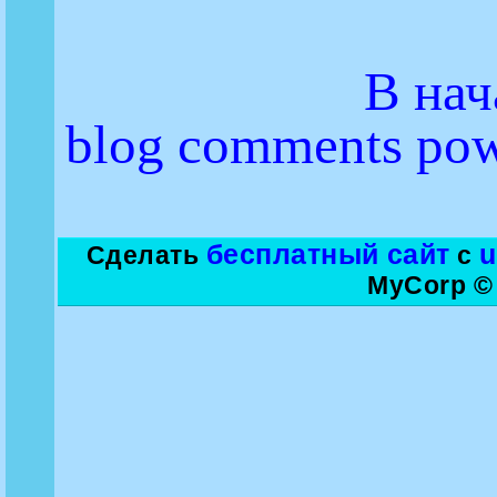
В нач
blog comments po
бесплатный сайт
Сделать
с
MyCorp ©