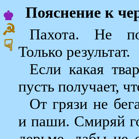
Пояснение к че
♚
☭
Пахота. Не п
☟
Только результат.
Если какая твар
пусть получает, чт
От грязи не бега
и паши. Смиряй г
дерьме, дабы не 