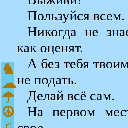
Пользуйся всем.
Никогда не зна
как оценят.
А без тебя твои
♞
не подать.
☁
Делай всё сам.
☂
На первом мес
☮
♫
свое.