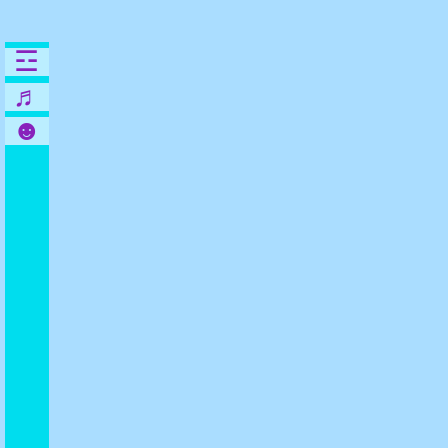
☲
♬
☻