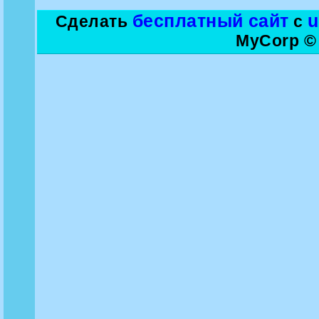
бесплатный сайт
Сделать
с
MyCorp ©