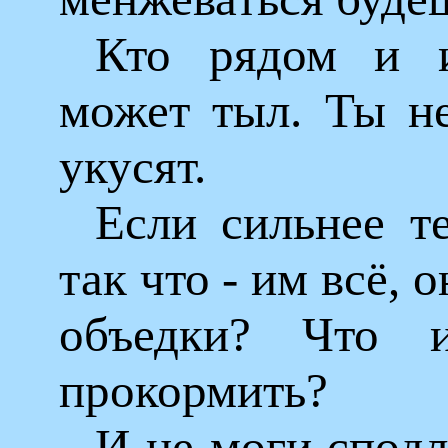
Кто рядом и и
может тыл. Ты не
укусят.
Если сильнее т
так что - им всё, 
объедки? Что 
прокормить?
И не моги сподл