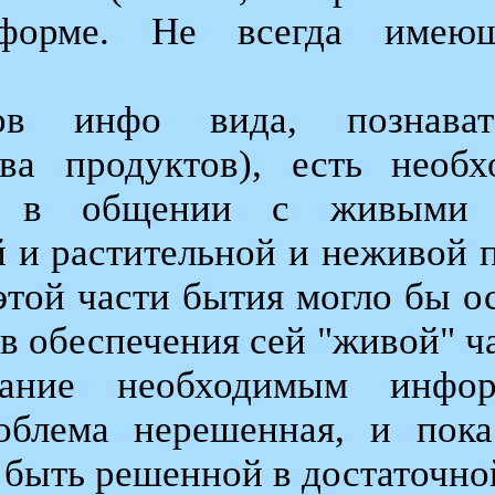
форме. Не всегда имеющ
ов инфо вида, познават
тва продуктов), есть необ
, в общении с живыми о
й и растительной и неживой п
этой части бытия могло бы о
 обеспечения сей "живой" час
дание необходимым инфо
облема нерешенная, и пока
быть решенной в достаточно