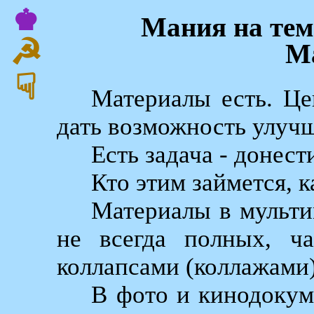
♚
Мания на тему
☭
Ма
☟
Материалы есть. Це
дать возможность улуч
Есть задача - донес
Кто этим займется, 
Материалы в мульти
не всегда полных, ч
коллапсами (коллажами)
В фото и кинодокум