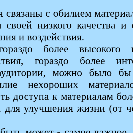
 связаны с обилием материал
 своей низкого качества и
ия и воздействия.
ораздо более высокого 
ствия, гораздо более ин
 аудитории, можно было бы
илие нехороших материало
ть доступа к материалам бол
 для улучшения жизни (от че
 быть может - самое важное,