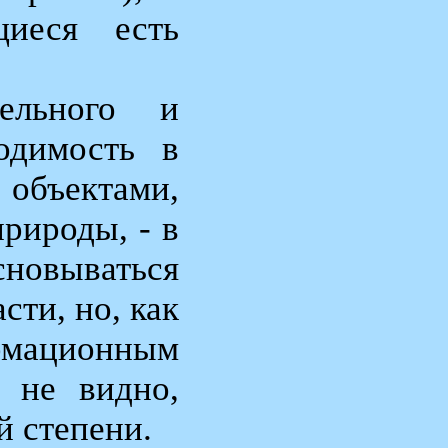
иеся есть
ельного и
ходимость в
бъектами,
рироды, - в
сновываться
ти, но, как
рмационным
 не видно,
й степени.