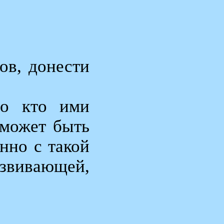
ов, донести
Но кто ими
сможет быть
нно с такой
звивающей,