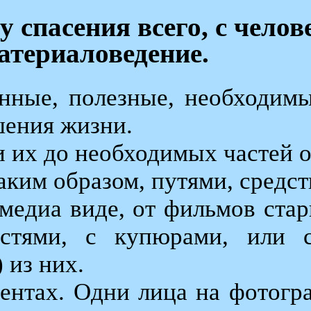
 спасения всего, с челов
териаловедение.
нные, полезные, необходим
шения жизни.
ти их до необходимых частей 
каким образом, путями, средс
медиа виде, от фильмов стар
астями, с купюрами, или с
 из них.
ентах. Одни лица на фотогр