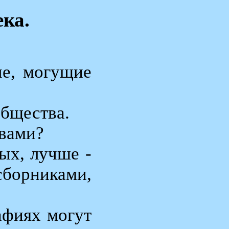
ека.
ые, могущие
общества.
твами?
ых, лучше -
борниками,
афиях могут