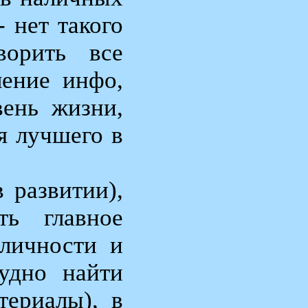
 нет такого
ворить все
ление инфо,
вень жизни,
я лучшего в
 развитии),
ть главное
 личности и
удно найти
териалы), в