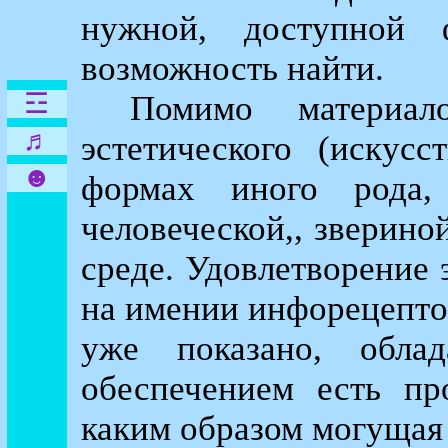
нужной, доступной 
возможность найти.
☲
Помимо материал
♬
эстетического (искусс
☻
формах иного рода
человеческой,, зверино
среде. Удовлетворение 
на имении инфорецептов
уже показано, обла
обеспечением есть пр
каким образом могущая 