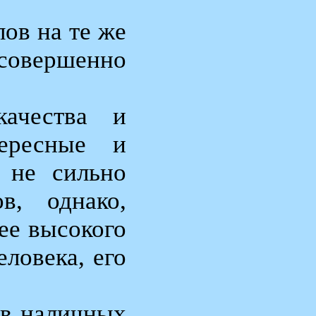
ов на те же
 совершенно
качества и
тересные и
 не сильно
в, однако,
ее высокого
ловека, его
 в наличных